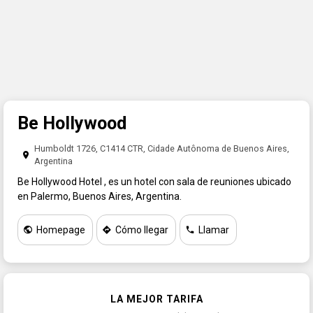
APELLIDO
EMAIL
REINTRODUZCA EMAIL
Be Hollywood
(Código de Pais + Código de Area + Número)
TELEFONE
Humboldt 1726, C1414 CTR, Cidade Autônoma de Buenos Aires,
PAIS
Argentina
Be Hollywood Hotel , es un hotel con sala de reuniones ubicado
en Palermo, Buenos Aires, Argentina.
PROVINCIA
Homepage
Cómo llegar
Llamar
CONSULTA
LA MEJOR TARIFA