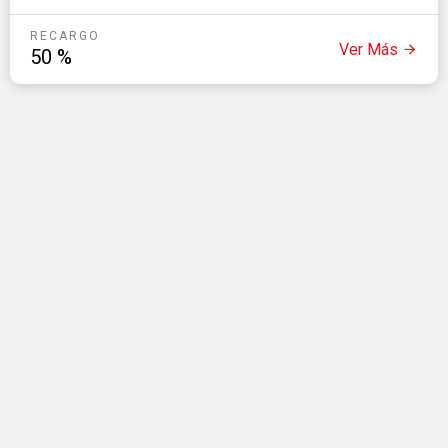
disponibilidad y late check-out 16hs
RECARGO
Ver Más
50
%