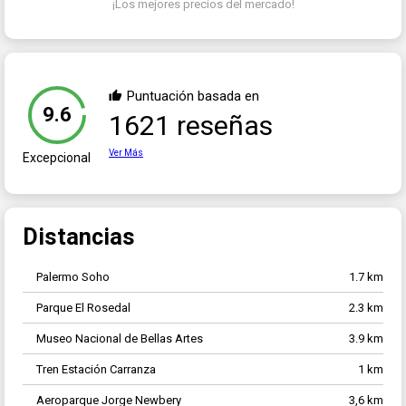
¡Los mejores precios del mercado!
Puntuación basada en
9.6
1621 reseñas
Ver Más
Excepcional
Distancias
Palermo Soho
1.7 km
Parque El Rosedal
2.3 km
Museo Nacional de Bellas Artes
3.9 km
Tren Estación Carranza
1 km
Aeroparque Jorge Newbery
3,6 km