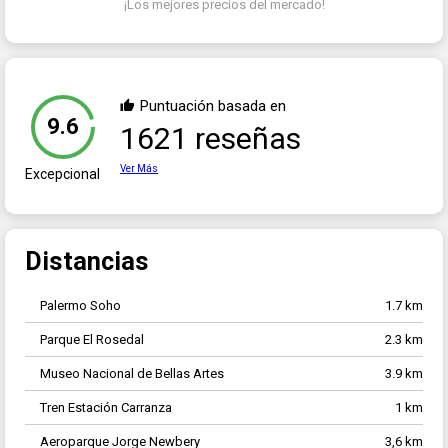
¡Los mejores precios del mercado!
Puntuación basada en
9.6
1621 reseñas
Ver Más
Excepcional
Distancias
Palermo Soho
1.7 km
Parque El Rosedal
2.3 km
Museo Nacional de Bellas Artes
3.9 km
Tren Estación Carranza
1 km
Aeroparque Jorge Newbery
3,6 km