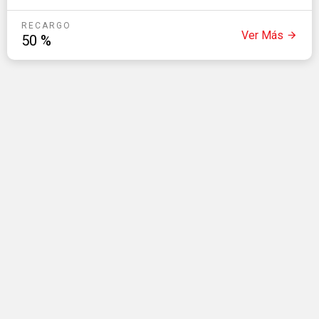
disponibilidad y late check-out 16hs
RECARGO
Ver Más
50
%