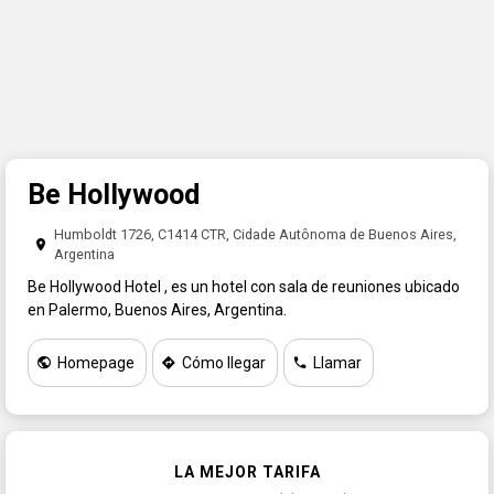
APELLIDO
EMAIL
REINTRODUZCA EMAIL
Be Hollywood
(Código de Pais + Código de Area + Número)
TELEFONE
Humboldt 1726, C1414 CTR, Cidade Autônoma de Buenos Aires,
PAIS
Argentina
Be Hollywood Hotel , es un hotel con sala de reuniones ubicado
en Palermo, Buenos Aires, Argentina.
PROVINCIA
Homepage
Cómo llegar
Llamar
CONSULTA
LA MEJOR TARIFA