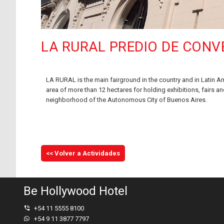
LA RURAL PREDIO DE CON
LA RURAL is the main fairground in the country and in Latin Am
area of more than 12 hectares for holding exhibitions, fairs a
neighborhood of the Autonomous City of Buenos Aires.
<< Volver a Actividades
Be Hollywood Hotel
+54 11 5555 8100
+54 9 11 3877 7797