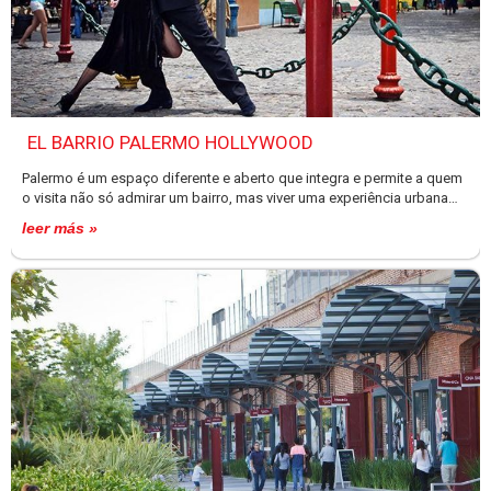
EL BARRIO PALERMO HOLLYWOOD
Palermo é um espaço diferente e aberto que integra e permite a quem
o visita não só admirar um bairro, mas viver uma experiência urbana
excepcional e original.No coração de um bairro que, além de abrigar
leer más »
uma vida noturna marcante, também exibe durante o dia, uma centena
de passeios de compras e decoração.Desfrute de Buenos Aires e se
apaixone por esta cidade, você só precisa desfrutar do Tango
Argentino acompanhado de uma variedade de vinhos premiados;
caminhe pelas ruas de Palermo, pare nas feiras de design, pare para
um café e meia-lua, explore as livrarias e museus, ou curta as noites de
Buenos Aires com restaurantes e bares.Aqui você poderá descobrir
uma Buenos Aires diferente a poucos minutos do centro da cidade,
um refúgio incomparável para viver de corpo e alma. Possui um
movimento cultural contínuo, recitais e obras teatrais.Sua proximidade
com o aeroporto doméstico e o porto de Buenos Aires oferece
infinitas possibilidades para conhecer as maravilhas que a Argentina
oferece.