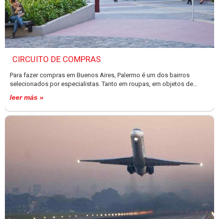
CIRCUITO DE COMPRAS
Para fazer compras em Buenos Aires, Palermo é um dos bairros
selecionados por especialistas. Tanto em roupas, em objetos de
design, decoração e até livros. Oferece ainda alguns produtos
leer más »
especiais como chás ou brinquedos artesanais para crianças. A
variedade de estilos é uma boa síntese do DNA de Buenos Aires que
se caracteriza por combinar uma ampla gama de expressões
culturais.Os amantes das compras não podem deixar de conhecer
esta área, que é a expressão mais fiel do desenvolvimento de Buenos
Aires no campo do design. Iniciativas locais, regionais e
internacionais têm mobilizado um vasto leque de agentes envolvidos
na construção de um dos cenários de design mais ativos e dinâmicos
da América Latina. O fenômeno se materializa em calçados unissex,
alfaiataria, produtos da Patagônia, vestidos de seda, bazares, móveis
e muito mais.