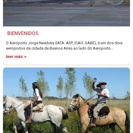
BIENVENIDOS
O Aeroporto Jorge Newbery (IATA: AEP; ICAO: SABE), é um dos dois
aeroportos da cidade de Buenos Aires ao lado do Aeroporto
Internacional de Ezeiza e só opera voos nacionais e regionais com
leer más »
alguns voos internacionais para o Uruguai.Localizado no bairro de
Palermo, próximo ao Río de la Plata, fica a apenas 2 km a nordeste do
centro de Buenos Aires. Aeroparque AEP opera como base aérea para
Aerolíneas Argentina, Austral Lineas Aereas, Avianca Argentina,
LATAM Argentina, Norwegian Air Argentina, Andes Lineas Aereas e
LADE. O Aeroporto Jorge Newbery é um dos dois aeroportos que
atendem a cidade de Buenos Aires